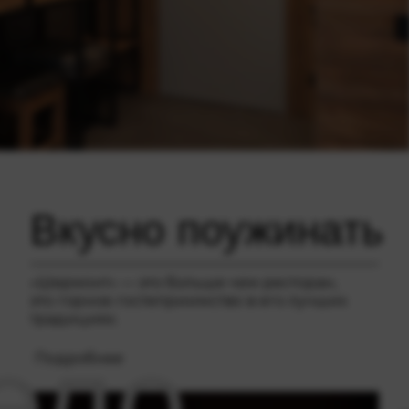
Вкусно поужинать
«Шермонт» — это больше чем ресторан,
это горное гостеприимство в его лучших
традициях.
ело
Подробнее