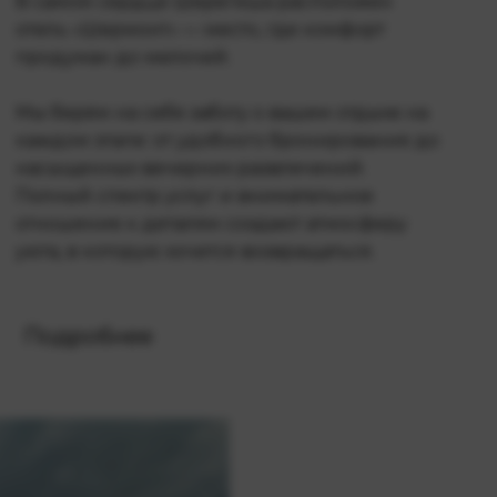
В самом сердце Шерегеша расположен
отель «Шермонт» — место, где комфорт
продуман до мелочей.
Мы берём на себя заботу о вашем отдыхе на
каждом этапе: от удобного бронирования до
насыщенных вечерних развлечений.
Полный спектр услуг и внимательное
отношение к деталям создают атмосферу
уюта, в которую хочется возвращаться.
Подробнее