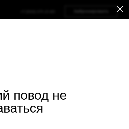
Забронировать
+7 (905) 071-21-83
Мерч-бутик
Корпоративные мероприятия
й повод не
аваться