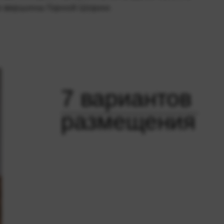
е вершины Горной Шории.
7 вариантов
размещения