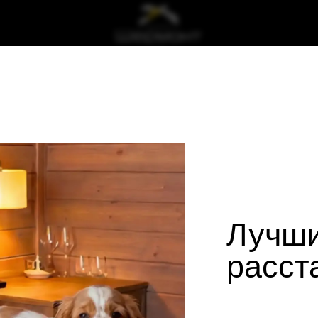
СПА
Детский клуб
О курорте
Инфраструктура
Контакты
Лучши
расст