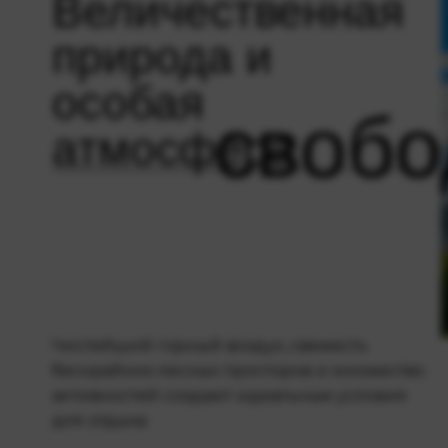
Величественная
природа и
особая
своб
атмосфера
Чистейший горный воздух, свежесть
бескрайних лесных просторов и множество
активностей создают идеальные условия
для отдыха.