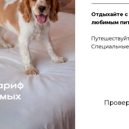
и
Отдыхайте с
любимым пи
Путешествуйт
Специальные 
TravelLine
вездочный
Провер
Видовые номера
и высокий уров
номерах, вниман