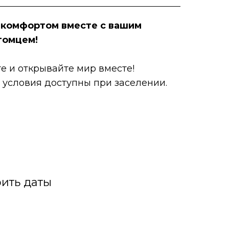
 комфортом вместе с вашим
томцем!
е и открывайте мир вместе!
условия доступны при заселении.
ить даты
, собственная горнолыжная инфраструктура
ень сервиса. Круглосуточное обслуживание в
ие к деталям и забота команды создают