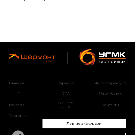
Инфраструктура
Главная
Караоке
О
СПА
Мерч-бутик
курорте
Детский
Номера
Контакты
клуб
Ресторан
Летние экскурсии