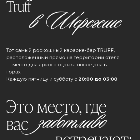
Truff
в
..
Шерегеше
Тот самый роскошный караоке-бар TRUFF,
расположенный прямо на территории отеля
— место для яркого отдыха после дня в
горах.
Каждую пятницу и субботу с
20:00 до 03:00
вас ждут вечеринки, любимые хиты и
незабываемая атмосфера.
Это место, где
заботливо
вас
встречают: