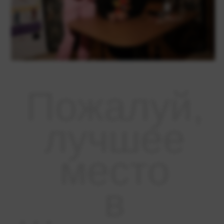
Пожалуй,
лучшее
место
в