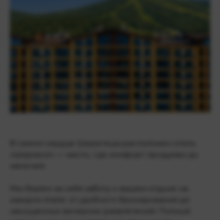
В самом сердце Шерегеша расположен отель
«Шермонт» — место, где комфорт продуман до
мелочей.
Мы берём на себя заботу о вашем отдыхе на
каждом этапе: от удобного бронирования до
насыщенных вечерних развлечений. Полный