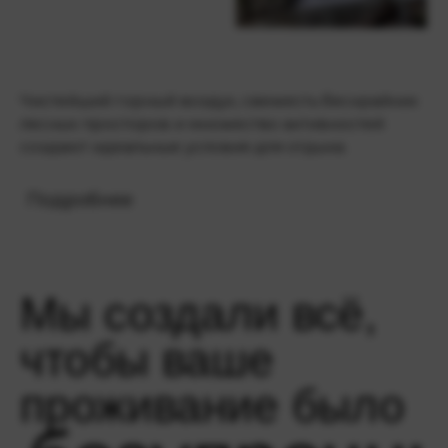
Чистейший горный воздух, свежесть бескрайних
лесных просторов и множество активностей
создают идеальные условия для отдыха.
Подробнее
Мы создали всё,
чтобы ваше
проживание было