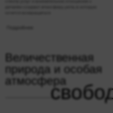
спектр услуг и внимательное отношение к
деталям создают атмосферу уюта, в которую
хочется возвращаться.
Подробнее
Величественная
природа и особая
атмосфера
свобо