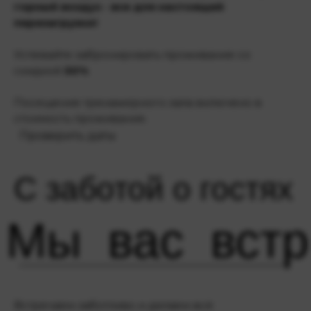
горный воздух - все для настоящей
перезагрузки!
Успевайте забронировать проживание со
скидкой
30%
Посещение тренажерного зала включено в
стоимость проживания.
Проверить даты
С заботой о гостях
Мы
..
вас
..
вст
Встречаем заботливо и делаем всё