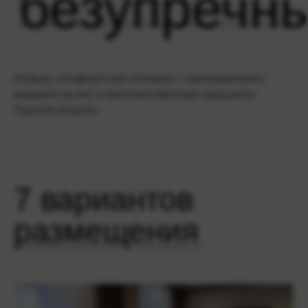
безупречн
Новые, комфортные номера с панорамными
видами на лес и величественные вершины
Горной Шории.
7 вариантов
размещения