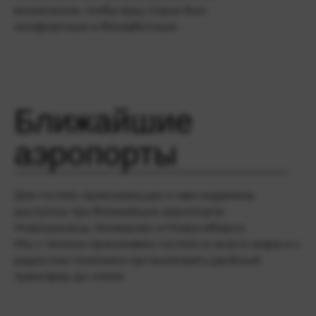
возможное, чтобы ваш отдых был
комфортным и беззаботным.
Ближайшие
аэропорты
Для гостей, приезжающих к нам издалека,
доступны три ближайших аэропорта:
Новокузнецк, Кемерово и Новосибирск.
Мы с теплом принимаем гостей со всего мира и с
радостью поможем организовать удобный
трансфер до отеля.