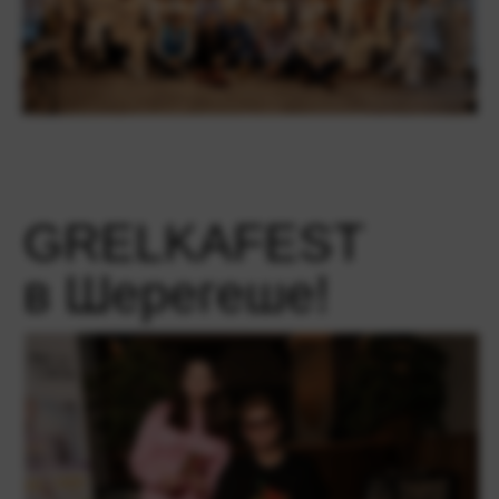
GRELKAFEST
в Шерегеше!